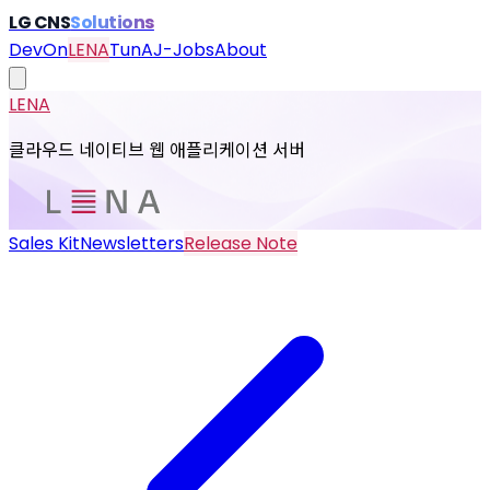
LG CNS
Solutions
DevOn
LENA
TunA
J-Jobs
About
LENA
클라우드 네이티브 웹 애플리케이션 서버
Sales Kit
Newsletters
Release Note