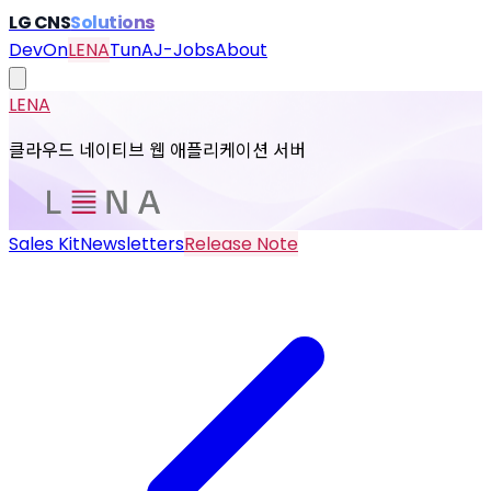
LG CNS
Solutions
DevOn
LENA
TunA
J-Jobs
About
LENA
클라우드 네이티브 웹 애플리케이션 서버
Sales Kit
Newsletters
Release Note