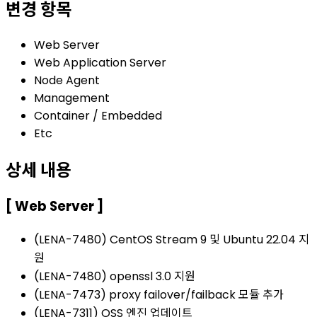
변경 항목
Web Server
Web Application Server
Node Agent
Management
Container / Embedded
Etc
상세 내용
[ Web Server ]
(LENA-7480) CentOS Stream 9 및 Ubuntu 22.04 지
원
(LENA-7480) openssl 3.0 지원
(LENA-7473) proxy failover/failback 모듈 추가
(LENA-7311) OSS 엔진 업데이트