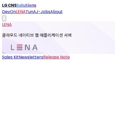
LG CNS
Solutions
DevOn
LENA
TunA
J-Jobs
About
LENA
클라우드 네이티브 웹 애플리케이션 서버
Sales Kit
Newsletters
Release Note