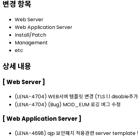
변경 항목
Web Server
Web Application Server
Install/Patch
Management
etc
상세 내용
[ Web Server ]
(LENA-4704) WEB서버 템플릿 변경 (TLS 1.1 disable추가
(LENA-4704) (Bug) MOD_EUM 로깅 버그 수정
[ Web Application Server ]
(LENA-4698) ajp 보안패치 적용관련 server template