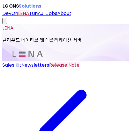
LG CNS
Solutions
DevOn
LENA
TunA
J-Jobs
About
LENA
클라우드 네이티브 웹 애플리케이션 서버
Sales Kit
Newsletters
Release Note