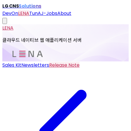
LG CNS
Solutions
DevOn
LENA
TunA
J-Jobs
About
LENA
클라우드 네이티브 웹 애플리케이션 서버
Sales Kit
Newsletters
Release Note